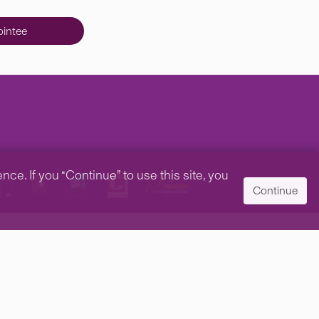
intee
e. If you “Continue” to use this site, you
Continue