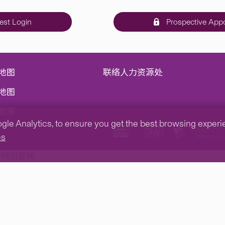
st Login
Prospective Appo
地图
联络人力资源处
地图
政策
e Analytics, to ensure you get the best browsing experienc
es
tp钱包官网