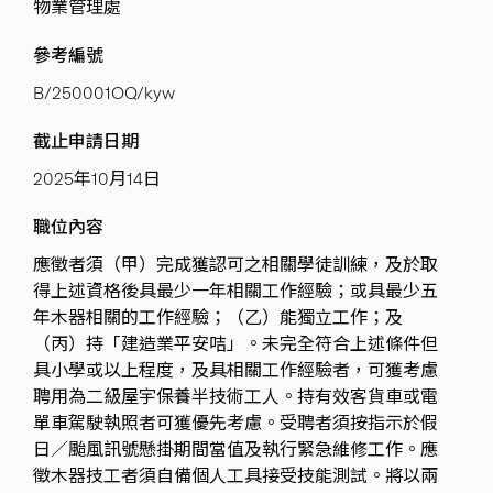
物業管理處
參考編號
B/250001OQ/kyw
截止申請日期
2025年10月14日
職位內容
應徵者須（甲）完成獲認可之相關學徒訓練，及於取
得上述資格後具最少一年相關工作經驗；或具最少五
年木器相關的工作經驗；（乙）能獨立工作；及
（丙）持「建造業平安咭」。未完全符合上述條件但
具小學或以上程度，及具相關工作經驗者，可獲考慮
聘用為二級屋宇保養半技術工人。持有效客貨車或電
單車駕駛執照者可獲優先考慮。受聘者須按指示於假
日／颱風訊號懸掛期間當值及執行緊急維修工作。應
徵木器技工者須自備個人工具接受技能測試。將以兩