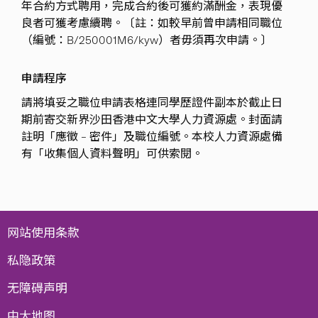
年合約方式聘用，完成合約後可獲約滿酬金，表現優
良者可獲考慮續聘。〔註：如較早前曾申請相同職位
（編號：B/250001M6/kyw）者毋須再次申請。〕
申請程序
請將填妥之職位申請表格連同學歷證件副本於截止日
期前寄交新界沙田香港中文大學人力資源處。封面請
註明「應徵 – 密件」及職位編號。本校人力資源處備
有「收集個人資料聲明」可供索閱。
网站使用条款
私隐政策
无障碍声明
中大地图