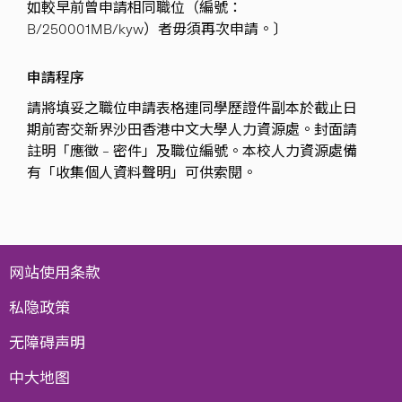
如較早前曾申請相同職位（編號：
B/250001MB/kyw）者毋須再次申請。〕
申請程序
請將填妥之職位申請表格連同學歷證件副本於截止日
期前寄交新界沙田香港中文大學人力資源處。封面請
註明「應徵 – 密件」及職位編號。本校人力資源處備
有「收集個人資料聲明」可供索閱。
网站使用条款
私隐政策
无障碍声明
中大地图