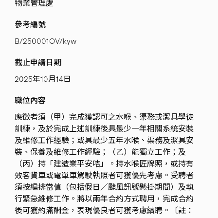
物業管理處
參考編號
B/250001OV/kyw
截止申請日期
2025年10月14日
職位內容
應徵者須（甲）完成獲認可之水喉、渠務或潔具學徒
訓練，及於完成上述訓練後具最少一年相關系統安裝
及維修工作經驗；或具最少五年水喉、渠務及潔具安
裝、保養及維修工作經驗；（乙）能獨立工作；及
（丙）持「建造業平安咭」。持水喉匠牌照，或持有
效客貨車或電單車駕駛執照者可獲優先考慮。受聘者
須按編排當值（包括假日／颱風訊號懸掛期間）及執
行緊急維修工作。將以兩年合約方式聘用，完成合約
後可獲約滿酬金，表現優良者可獲考慮續聘。〔註：