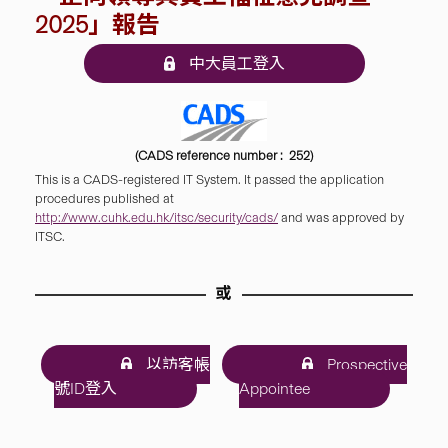
2025」報告
中大員工登入
(CADS reference number : 252)
This is a CADS-registered IT System. It passed the application
procedures published at
http://www.cuhk.edu.hk/itsc/security/cads/
and was approved by
ITSC.
或
以訪客帳
Prospective
號ID登入
Appointee