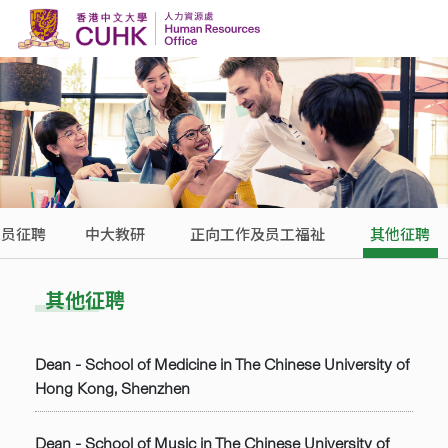
Skip to content
人员征聘
中大教研
正向工作及员工福祉
其他征聘
其他征聘
Dean - School of Medicine in The Chinese University of
Hong Kong, Shenzhen
Dean - School of Music in The Chinese University of