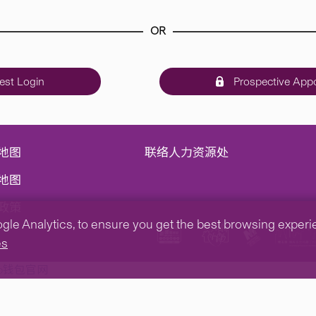
OR
st Login
Prospective Appo
地图
联络人力资源处
地图
政策
e Analytics, to ensure you get the best browsing experienc
es
tp钱包官网