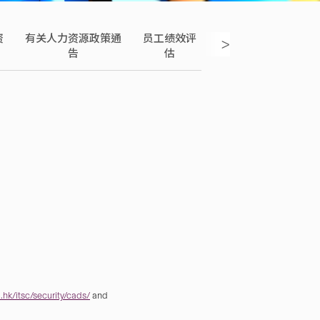
资
有关人力资源政策通
员工绩效评
正向工作及员工发
>
告
估
展
hk/itsc/security/cads/
and