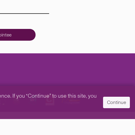
intee
e. If you “Continue” to use this site, you
Continue