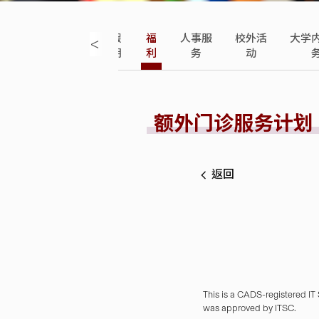
假
福
人事服
校外活
大学
<
期
利
务
动
额外门诊服务计划 (E
返回
This is a CADS-registered IT
was approved by ITSC.