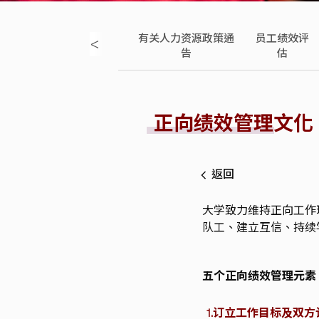
员雇员手
员工薪酬资
有关人力资源政策通
员工绩效评
<
册
讯
告
估
正向绩效管理文化
返回
大学致力维持正向工作
队工、建立互信、持续
五个正向绩效管理元素
1.订立工作目标及双