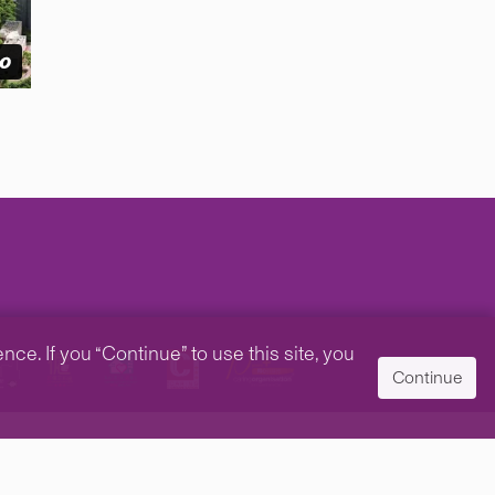
e. If you “Continue” to use this site, you
Continue