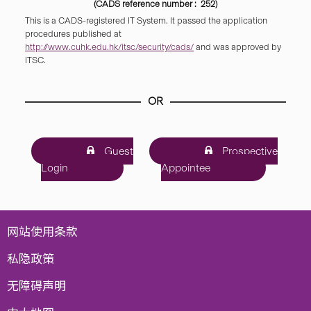
(CADS reference number : 252)
This is a CADS-registered IT System. It passed the application
procedures published at
http://www.cuhk.edu.hk/itsc/security/cads/
and was approved by
ITSC.
OR
Guest
Prospective
Login
Appointee
网站使用条款
私隐政策
无障碍声明