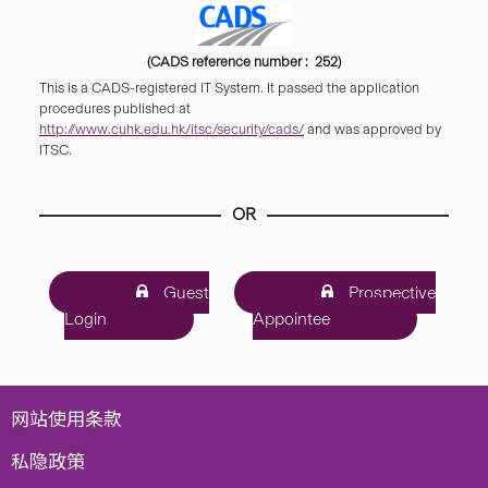
(CADS reference number : 252)
This is a CADS-registered IT System. It passed the application
procedures published at
http://www.cuhk.edu.hk/itsc/security/cads/
and was approved by
ITSC.
OR
Guest
Prospective
Login
Appointee
网站使用条款
私隐政策