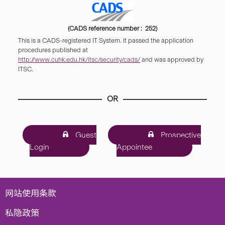
(CADS reference number : 252)
This is a CADS-registered IT System. It passed the application
procedures published at
http://www.cuhk.edu.hk/itsc/security/cads/
and was approved by
ITSC.
OR
Guest
Prospective
Login
Appointee
网站使用条款
私隐政策