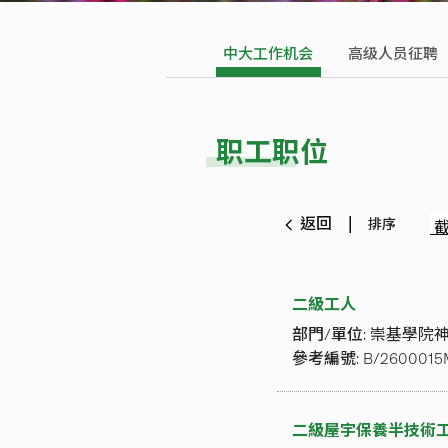
中大工作机会
高级人员征聘
职工职位
返回
排序
二級工人
部門/單位:
崇基學院
參考編號:
B/2600015
二級屋宇保養半技術