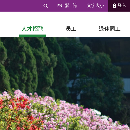
EN
繁
简
文字大小
登入
人才招聘
员工
退休同工