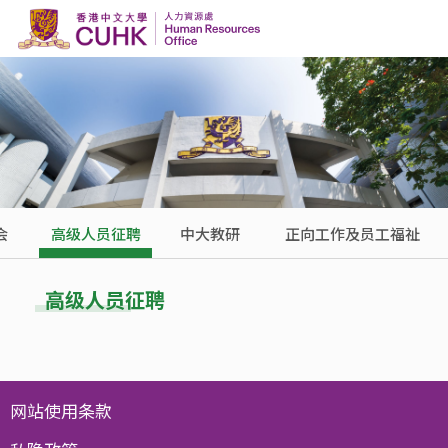
Skip to content
会
高级人员征聘
中大教研
正向工作及员工福祉
高级人员征聘
网站使用条款