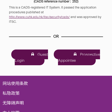
(CADS reference number : 252)
This is a CADS-registered IT System. It passed the application
procedures published at
http://www.cuhk.edu.hk/itsc/security/cads/
and was approved by
ITSC.
OR
Guest
Prospective
Login
Appointee
网站使用条款
私隐政策
无障碍声明