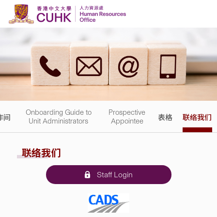
Skip to content
Onboarding Guide to
Prospective
作间
表格
联络我们
Unit Administrators
Appointee
联络我们
Staff Login