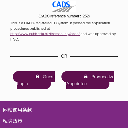
(CADS reference number : 252)
This is a CADS-registered IT System. It passed the application
procedures published at
http://www.cuhk.edu.hk/itsc/security/cads/
and was approved by
ITSC.
OR
Guest
Prospective
Login
Appointee
网站使用条款
私隐政策