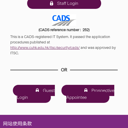
Staff Login
(CADS reference number : 252)
This is a CADS-registered IT System. It passed the application
procedures published at
http://www.cuhk.edu.hk/itsc/security/cads/
and was approved by
ITSC.
OR
Guest
Prospective
Login
Appointee
网站使用条款