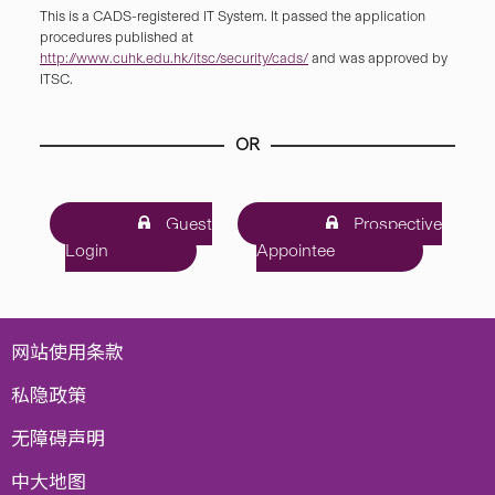
This is a CADS-registered IT System. It passed the application
procedures published at
http://www.cuhk.edu.hk/itsc/security/cads/
and was approved by
ITSC.
OR
Guest
Prospective
Login
Appointee
网站使用条款
私隐政策
无障碍声明
中大地图