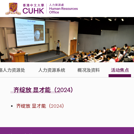
Skip to content
络人力资源处
人力资源系统
概况及资料
活动焦点
齐绽放 显才能（2024）
齐绽放 显才能（2024）