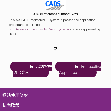
(CADS reference number : 252)
This is a CADS-registered IT System. It passed the application
procedures published at
http://www.cuhk.edu.hk/itsc/security/cads/
and was approved by
ITSC.
或
以訪客帳
Prospective
號ID登入
Appointee
網站使用條款
私隱政策