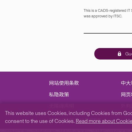
This is a CADS-registered IT
was approved by ITSC.
Gue
网站使用条款
中大
私隐政策
网页
无障碍声明
外判
This website uses Cookies, including Cookies from Googl
香港中文大学 2026 版权所有
consent to the use of Cookies.
Read more about Cooki