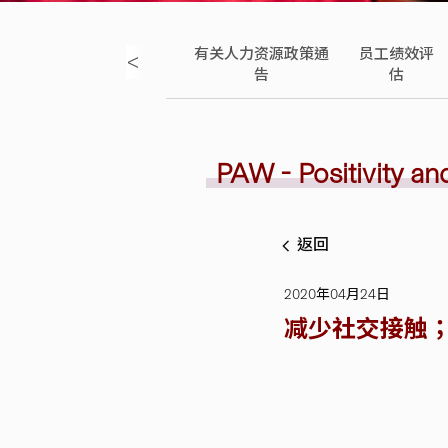
员雇员手
员工薪酬资
有关人力资源政策通
员工绩效评
<
册
讯
告
估
PAW - Positivity a
返回
2020年04月24日
减少社交接触