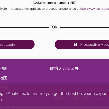
(CADS reference number : 252)
 System. It passed the application procedures published at
http://www.cuhk.edu.
OR
st Login
Prospective Appo
地图
联络人力资源处
地图
政策
e Analytics, to ensure you get the best browsing experienc
es