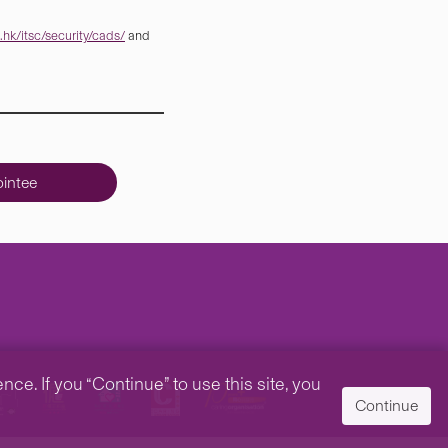
hk/itsc/security/cads/
and
intee
e. If you “Continue” to use this site, you
Continue