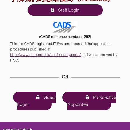
Staff Login
(CADS reference number : 252)
This is a CADS-registered IT System. It passed the application
procedures published at
http://www.cuhk.edu.hk/itsc/security/cads/
and was approved by
ITSC.
OR
Guest
Prospective
Login
Appointee