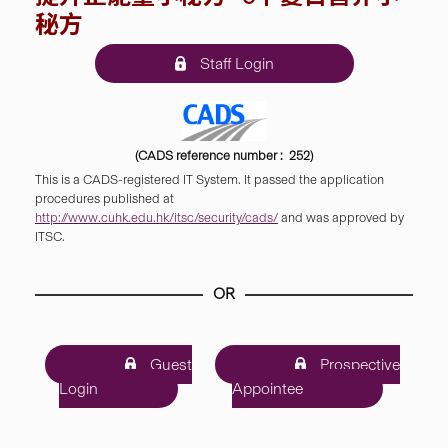
秘方
Staff Login
(CADS reference number : 252)
This is a CADS-registered IT System. It passed the application
procedures published at
http://www.cuhk.edu.hk/itsc/security/cads/
and was approved by
ITSC.
OR
Guest
Prospective
Login
Appointee