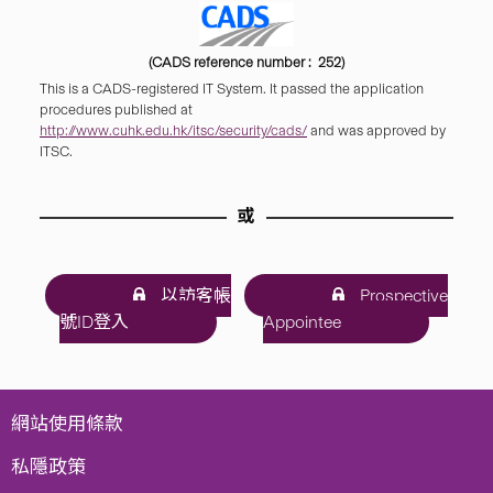
(CADS reference number : 252)
This is a CADS-registered IT System. It passed the application
procedures published at
http://www.cuhk.edu.hk/itsc/security/cads/
and was approved by
ITSC.
或
以訪客帳
Prospective
號ID登入
Appointee
網站使用條款
私隱政策