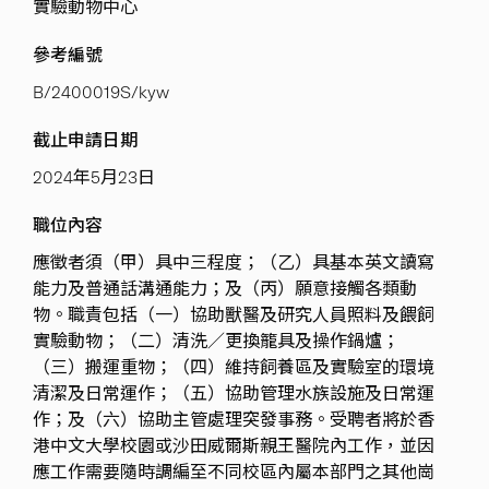
實驗動物中心
參考編號
B/2400019S/kyw
截止申請日期
2024年5月23日
職位內容
應徵者須（甲）具中三程度；（乙）具基本英文讀寫
能力及普通話溝通能力；及（丙）願意接觸各類動
物。職責包括（一）協助獸醫及研究人員照料及餵飼
實驗動物；（二）清洗／更換籠具及操作鍋爐；
（三）搬運重物；（四）維持飼養區及實驗室的環境
清潔及日常運作；（五）協助管理水族設施及日常運
作；及（六）協助主管處理突發事務。受聘者將於香
港中文大學校園或沙田威爾斯親王醫院內工作，並因
應工作需要隨時調編至不同校區內屬本部門之其他崗