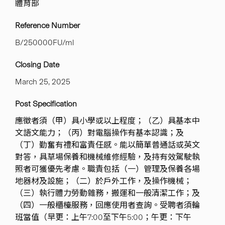
體育部
Reference Number
B/250000FU/ml
Closing Date
March 25, 2025
Post Specification
應徵者須（甲）具小學或以上程度；（乙）具基本中
文語文能力；（丙）對電腦操作有基本認識；及
（丁）勤奮有禮和富責任感。能以簡單普通話或英文
對答，具草場保養和機械維修經驗，及持有效駕駛執
照者可獲優先考慮。職責包括（一）管理及保養各場
地器材及設施；（二）於戶外工作，及操作機械；
（三）執行體力勞動雜務，搬運和一般清潔工作；及
（四）一般櫃檯服務，回應使用者查詢。受聘者須輪
班當值（早更：上午7:00至下午5:00；午更：下午