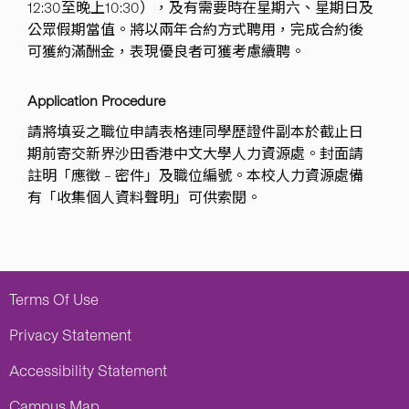
12:30至晚上10:30），及有需要時在星期六、星期日及
公眾假期當值。將以兩年合約方式聘用，完成合約後
可獲約滿酬金，表現優良者可獲考慮續聘。
Application Procedure
請將填妥之職位申請表格連同學歷證件副本於截止日
期前寄交新界沙田香港中文大學人力資源處。封面請
註明「應徵 – 密件」及職位編號。本校人力資源處備
有「收集個人資料聲明」可供索閱。
Terms Of Use
Privacy Statement
Accessibility Statement
Campus Map