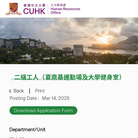
Skip to content
二級工人（夏鼎基運動場及大學健身室）
Back
Print
Posting Date :
Mar 14, 2025
Download Application Form
Department/Unit