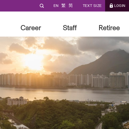
EN
繁
简
TEXT SIZE
LOGIN
Career
Staff
Retiree