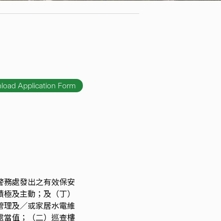
load Application Form
警務處發出之有效保安
積極及主動；及（丁）
管理及／或家居水電維
處當值；（二）巡查樓