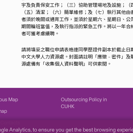
宇及負責保安工作；（三）協助管理場地及設施；（
（五）清潔；（六）簡單維修；及（七）執行其他由
者須於晚間或通宵工作，並須於星期六、星期日、公
期間輪班當值，及執行指派的緊急工作。將以一年合
者可獲考慮續聘。
請將填妥之職位申請表格連同學歷證件副本於截止日
中文大學人力資源處。封面請註明「應徵 – 密件」
源處備有「收集個人資料聲明」可供索閱。
pus Map
Outsourcing Policy in
CUHK
map
Contacts
e Analytics, to ensure you get the best browsing experienc