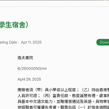
學生宿舍）
sting Date :
Apr 11, 2025
Down
逸夫書院
B/250000N3/ml
April 29, 2025
應徵者須（甲）具小學或以上程度；（乙）持由香港
人員許可證；（丙）富責任感、態度誠懇有禮、處事
具基本中文語文能力，並略懂普通話及英語。具物業
修經驗者可獲優先考慮。職責包括（一）於宿舍詢問