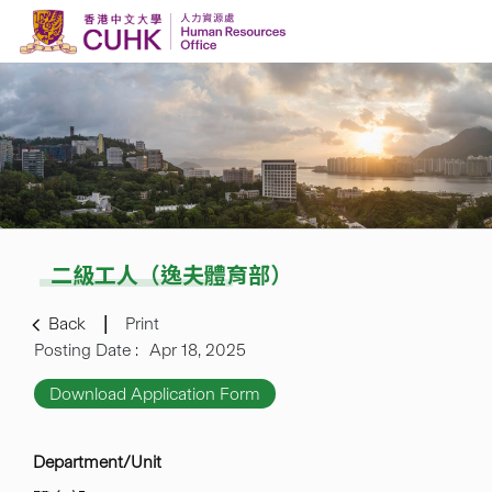
Skip to content
二級工人（逸夫體育部）
Back
Print
Posting Date :
Apr 18, 2025
Download Application Form
Department/Unit