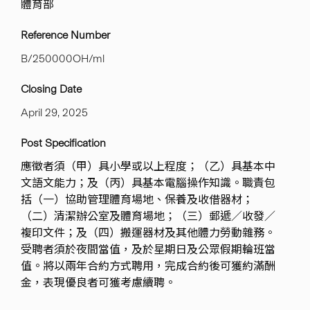
體育部
Reference Number
B/250000OH/ml
Closing Date
April 29, 2025
Post Specification
應徵者須（甲）具小學或以上程度；（乙）具基本中
文語文能力；及（丙）具基本電腦操作知識。職責包
括（一）協助管理體育場地、保養及收借器材；
（二）清潔辦公室及體育場地；（三）郵遞／收發／
複印文件；及（四）搬運器材及其他體力勞動雜務。
受聘者須於夜間當值，及於星期日及公眾假期輪班當
值。將以兩年合約方式聘用，完成合約後可獲約滿酬
金，表現優良者可獲考慮續聘。