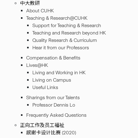
中大教研
About CUHK
Teaching & Research@CUHK
Support for Teaching & Research
Teaching and Research beyond HK
Quality Research & Curriculum
Hear it from our Professors
Compensation & Benefits
Lives@HK
Living and Working in HK
Living on Campus
Useful Links
Sharings from our Talents
Professor Dennis Lo
Frequently Asked Questions
正向工作及员工福祉
感谢卡设计比赛 (2020)