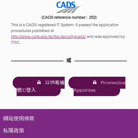
(CADS reference number : 252)
This is a CADS-registered IT System. It passed the application
procedures published at
http://www.cuhk.edu.hk/itsc/security/cads/
and was approved by
ITSC.
或
以訪客帳
Prospective
號ID登入
Appointee
網站使用條款
私隱政策