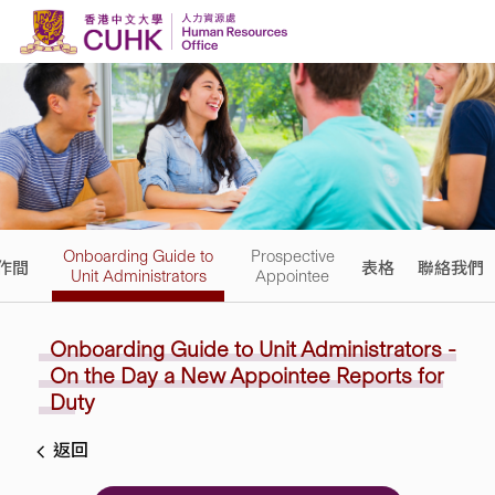
Skip to content
Onboarding Guide to
Prospective
作間
表格
聯絡我們
Unit Administrators
Appointee
Onboarding Guide to Unit Administrators
-
On the Day a New Appointee Reports
for
Duty
返回