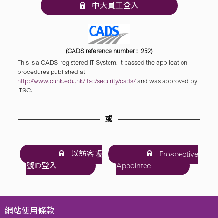
中大員工登入
(CADS reference number : 252)
This is a CADS-registered IT System. It passed the application
procedures published at
http://www.cuhk.edu.hk/itsc/security/cads/
and was approved by
ITSC.
或
以訪客帳
Prospective
號ID登入
Appointee
網站使用條款