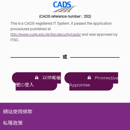
(CADS reference number : 252)
This is a CADS-registered IT System. It passed the application
procedures published at
http://www.cuhk.edu.hk/itsc/security/cads/
and was approved by
ITSC.
或
以訪客帳
Prospective
號ID登入
Appointee
網站使用條款
私隱政策