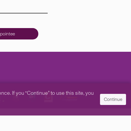
pointee
e. If you “Continue” to use this site, you
Continue