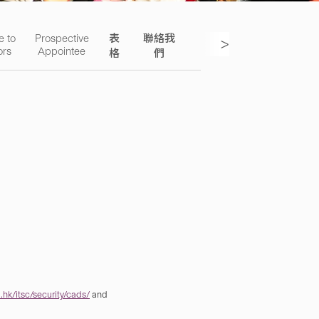
e to
Prospective
表
聯絡我
>
ors
Appointee
格
們
hk/itsc/security/cads/
and