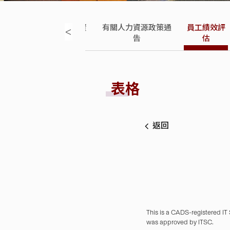
人員僱員手
員工薪酬資
有關人力資源政策通
員工績效評
<
冊
訊
告
估
表格
返回
This is a CADS-registered IT
was approved by ITSC.