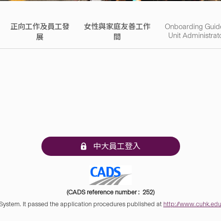
正向工作及員工發
女性與家庭友善工作
Onboarding Guid
Unit Administrat
展
間
中大員工登入
(CADS reference number : 252)
 System. It passed the application procedures published at
http://www.cuhk.edu.