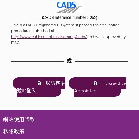
(CADS reference number : 252)
This is a CADS-registered IT System. It passed the application
procedures published at
http://www.cuhk.edu.hk/itsc/security/cads/
and was approved by
ITSC.
或
以訪客帳
Prospective
號ID登入
Appointee
網站使用條款
私隱政策