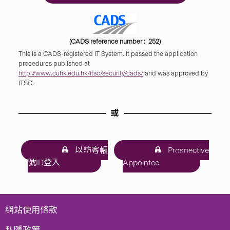
(CADS reference number : 252)
This is a CADS-registered IT System. It passed the application
procedures published at
http://www.cuhk.edu.hk/itsc/security/cads/
and was approved by
ITSC.
或
以訪客帳
Prospective
號ID登入
Appointee
網站使用條款
私隱政策