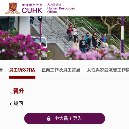
Skip to content
告
員工績效評估
正向工作及員工發展
女性與家庭友善工作
晉升
返回
中大員工登入