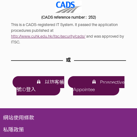
(CADS reference number : 252)
This is a CADS-registered IT System. It passed the application
procedures published at
http://www.cuhk.edu.hk/itsc/security/cads/
and was approved by
ITSC.
或
以訪客帳
Prospective
號ID登入
Appointee
網站使用條款
私隱政策