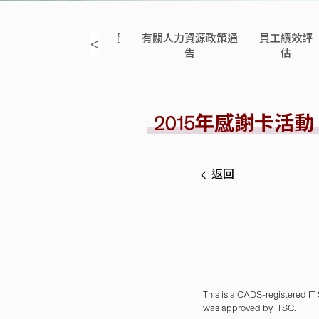
人員僱員手
員工薪酬資
有關人力資源政策通
員工績效評
<
冊
訊
告
估
2015年感謝卡活動
返回
This is a CADS-registered IT
was approved by ITSC.