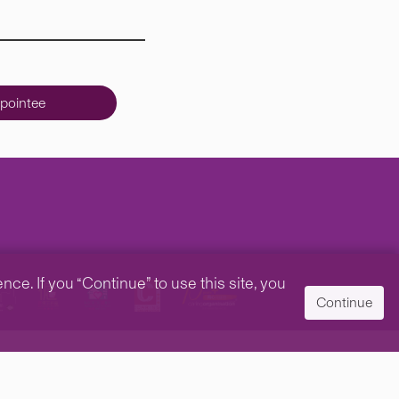
pointee
e. If you “Continue” to use this site, you
Continue