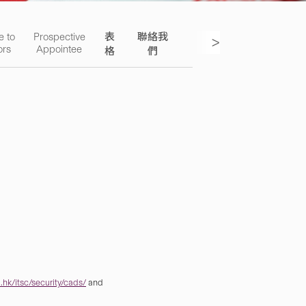
e to
Prospective
表
聯絡我
>
ors
Appointee
格
們
hk/itsc/security/cads/
and