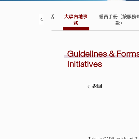
福
人事服
校外活
大學內地事
僱員手冊（按服務
<
利
務
動
務
款）
Guidelines & Forms 
Initiatives
返回
This is a CADS-registered IT