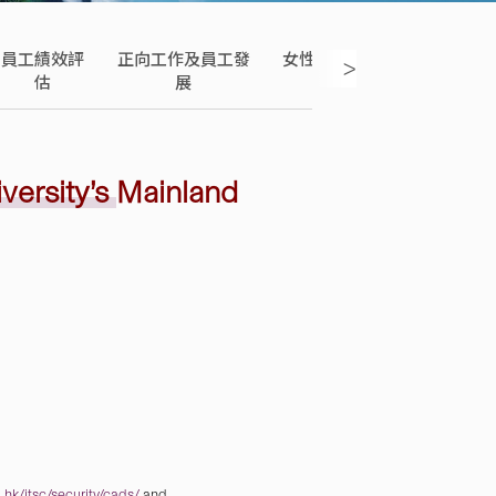
員工績效評
正向工作及員工發
女性與家庭友善工作
Onb
>
Uni
估
展
間
versity’s
Mainland
hk/itsc/security/cads/
and