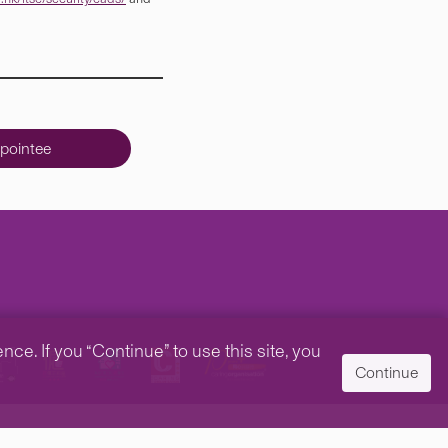
pointee
e. If you “Continue” to use this site, you
Continue