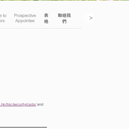
e to
Prospective
表
聯絡我
>
ors
Appointee
格
們
hk/itsc/security/cads/
and