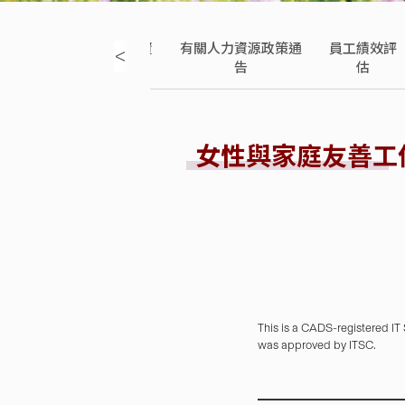
人員僱員手
員工薪酬資
有關人力資源政策通
員工績效評
<
冊
訊
告
估
女性與家庭友善工
This is a CADS-registered IT
was approved by ITSC.