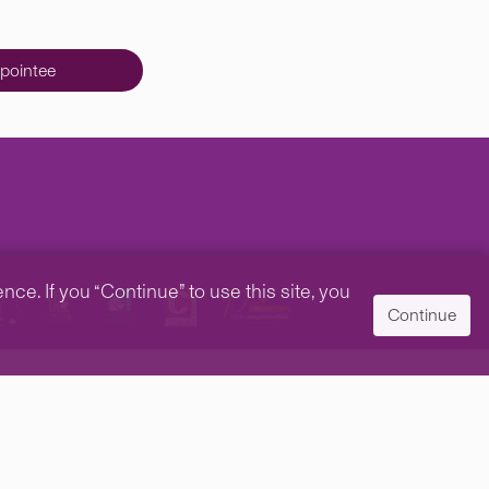
pointee
e. If you “Continue” to use this site, you
Continue