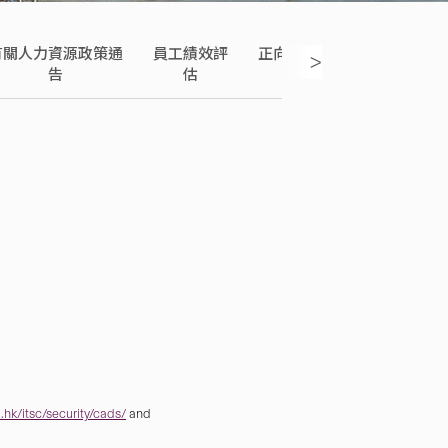
有關人力資源政策通
員工績效評
正向工作及員工發
女性
>
告
估
展
hk/itsc/security/cads/
and