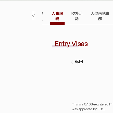
假
福
人事服
校外活
大學內地事
<
期
利
務
動
務
Entry Visas
返回
This is a CADS-registered IT
was approved by ITSC.