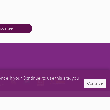
pointee
e. If you “Continue” to use this site, you
Continue