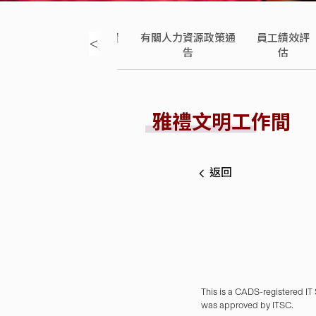
人員僱員手
員工薪酬資
有關人力資源政策通
員工績效評
<
冊
訊
告
估
雅禮文明工作間
返回
This is a CADS-registered IT
was approved by ITSC.