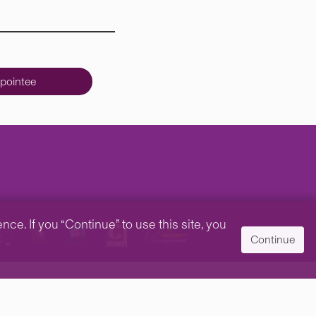
pointee
e. If you “Continue” to use this site, you
Continue