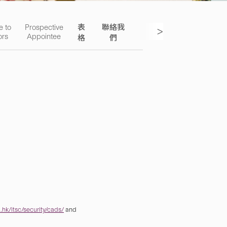
e to
Prospective
表
聯絡我
>
ors
Appointee
格
們
hk/itsc/security/cads/
and