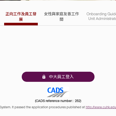
正向工作及員工發
女性與家庭友善工作
Onboarding Guid
Unit Administrat
展
間
中大員工登入
(CADS reference number : 252)
 System. It passed the application procedures published at
http://www.cuhk.edu.