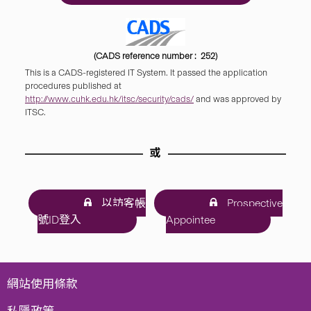
(CADS reference number : 252)
This is a CADS-registered IT System. It passed the application
procedures published at
http://www.cuhk.edu.hk/itsc/security/cads/
and was approved by
ITSC.
或
以訪客帳
Prospective
號ID登入
Appointee
網站使用條款