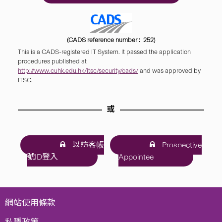
(CADS reference number : 252)
This is a CADS-registered IT System. It passed the application
procedures published at
http://www.cuhk.edu.hk/itsc/security/cads/
and was approved by
ITSC.
或
以訪客帳
Prospective
號ID登入
Appointee
網站使用條款