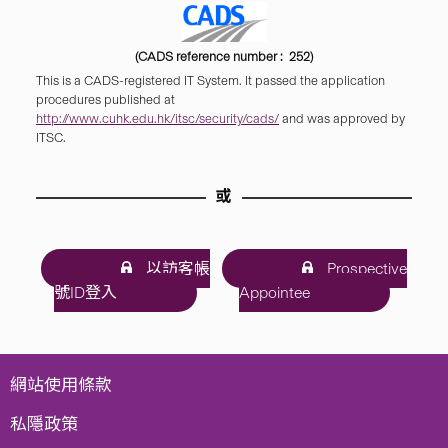
(CADS reference number : 252)
This is a CADS-registered IT System. It passed the application
procedures published at
http://www.cuhk.edu.hk/itsc/security/cads/
and was approved by
ITSC.
或
以訪客帳
Prospective
號ID登入
Appointee
網站使用條款
私隱政策