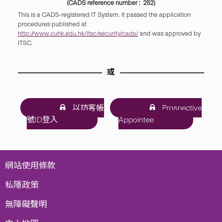
(CADS reference number : 252)
This is a CADS-registered IT System. It passed the application
procedures published at
http://www.cuhk.edu.hk/itsc/security/cads/
and was approved by
ITSC.
或
以訪客帳
Prospective
號ID登入
Appointee
網站使用條款
私隱政策
無障礙聲明