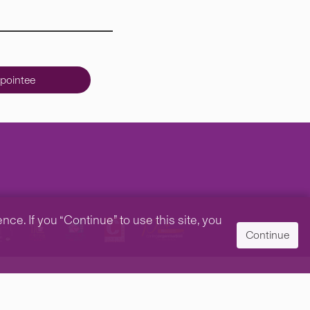
pointee
e. If you “Continue” to use this site, you
Continue