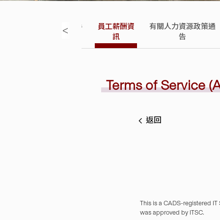
務條
教學人員僱員手
員工薪酬資
有關人力資源政策通
<
冊
訊
告
Terms of Service (A
返回
This is a CADS-registered IT
was approved by ITSC.