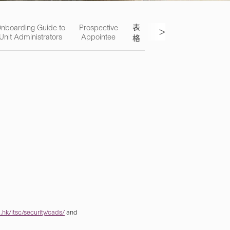
nboarding Guide to
Prospective
表
聯絡我
>
Unit Administrators
Appointee
格
們
hk/itsc/security/cads/
and