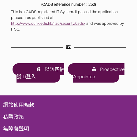
(CADS reference number : 252)
This is a CADS-registered IT System. It passed the application
procedures published at
http://www.cuhk.edu.hk/itsc/security/cads/
and was approved by
ITSC.
或
以訪客帳
Prospective
號ID登入
Appointee
網站使用條款
私隱政策
無障礙聲明