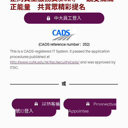
正能量 共賞眾精彩提名
中大員工登入
(CADS reference number : 252)
This is a CADS-registered IT System. It passed the application
procedures published at
http://www.cuhk.edu.hk/itsc/security/cads/
and was approved by
ITSC.
或
以訪客帳
Prospective
號ID登入
Appointee