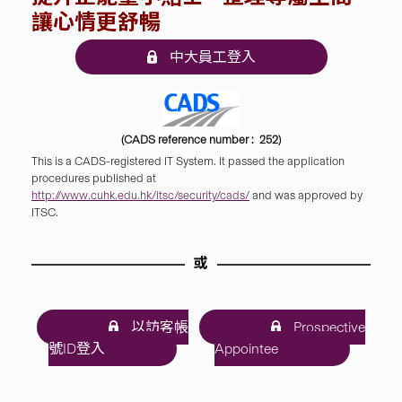
讓心情更舒暢
中大員工登入
(CADS reference number : 252)
This is a CADS-registered IT System. It passed the application
procedures published at
http://www.cuhk.edu.hk/itsc/security/cads/
and was approved by
ITSC.
或
以訪客帳
Prospective
號ID登入
Appointee