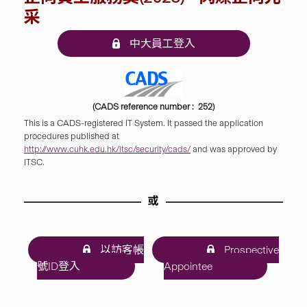
采
中大員工登入
(CADS reference number : 252)
This is a CADS-registered IT System. It passed the application
procedures published at
http://www.cuhk.edu.hk/itsc/security/cads/
and was approved by
ITSC.
或
以訪客帳
Prospective
號ID登入
Appointee