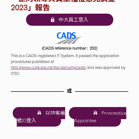
2023」報告
中大員工登入
(CADS reference number : 252)
This is a CADS-registered IT System. It passed the application
procedures published at
http://www.cuhk.edu.hk/itsc/security/cads/
and was approved by
ITSC.
或
以訪客帳
Prospective
號ID登入
Appointee