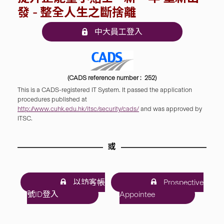
發 - 整全人生之斷捨離
中大員工登入
(CADS reference number : 252)
This is a CADS-registered IT System. It passed the application
procedures published at
http://www.cuhk.edu.hk/itsc/security/cads/
and was approved by
ITSC.
或
以訪客帳
Prospective
號ID登入
Appointee